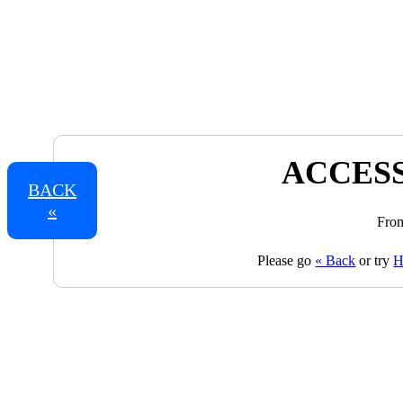
ACCESS
BACK
«
From
Please go
« Back
or try
H