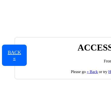
ACCESS
BACK
«
From
Please go
« Back
or try
H