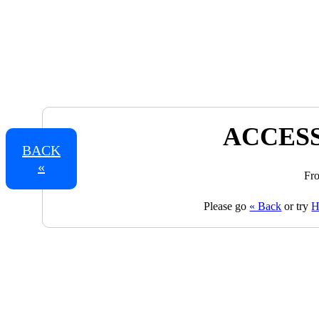
ACCESS
BACK
«
Fro
Please go
« Back
or try
H